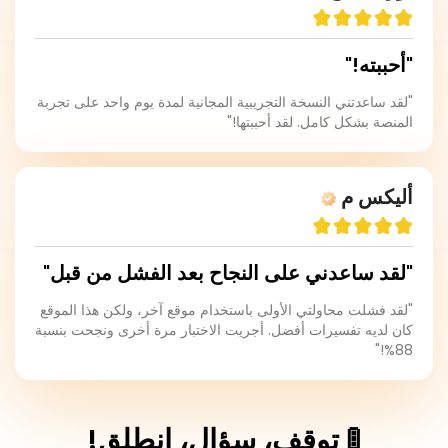
"أحببته!"
"لقد ساعدتني النسخة التجريبية المجانية لمدة يوم واحد على تجربة
المنصة بشكل كامل. لقد أحببتها!"
أليكس م
"لقد ساعدني على النجاح بعد الفشل من قبل"
"لقد فشلت محاولتي الأولى باستخدام موقع آخر، ولكن هذا الموقع
كان لديه تفسيرات أفضل. أجريت الاختبار مرة أخرى ونجحت بنسبة
88%!"
🚦 توقف، سؤال، انطلق!